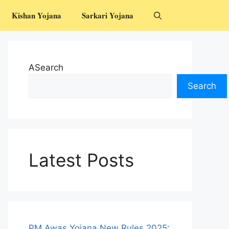
Kishan Yojana
Sarkari Yojana
ASearch
Search
Latest Posts
PM Awas Yojana New Rules 2025: