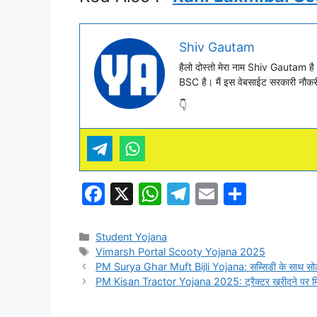
Shiv Gautam
हैलो दोस्तो मेरा नाम Shiv Gautam है। म
BSC है। मैं इस वेबसाईट सरकारी नौकरी 
👇
F
X
W
T
E
S
a
h
el
m
h
c
at
e
ai
ar
Categories
Student Yojana
Tags
Vimarsh Portal Scooty Yojana 2025
e
s
gr
l
e
PM Surya Ghar Muft Bijli Yojana: सब्सिडी के साथ सोलर
b
A
a
PM Kisan Tractor Yojana 2025: ट्रैक्टर खरीदने पर मिले
o
p
m