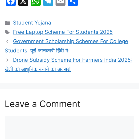
F
X
W
T
E
S
a
h
el
m
h
c
at
e
ai
ar
Categories
Student Yojana
e
s
gr
l
e
Tags
Free Laptop Scheme For Students 2025
b
A
a
Government Scholarship Schemes For College
o
p
m
Students: पूरी जानकारी हिंदी में!
o
p
Drone Subsidy Scheme For Farmers India 2025:
k
खेती को आधुनिक बनाने का अवसर!
Leave a Comment
Comment